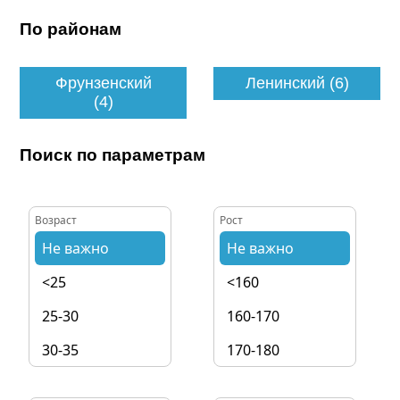
По районам
Фрунзенский
Ленинский (6)
(4)
Поиск по параметрам
Возраст
Рост
Не важно
Не важно
<25
<160
25-30
160-170
30-35
170-180
35-40
180-190