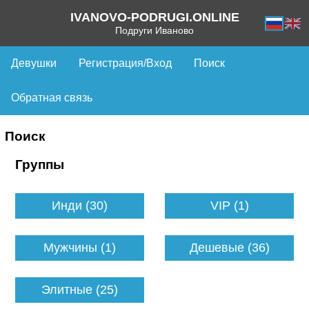
IVANOVO-PODRUGI.ONLINE
Подруги Иваново
Девушки
Регистрация/Вход
Поиск
Обратная связь
Поиск
Группы
Инди (30)
VIP (1)
Мужчины (1)
Дешевые (36)
Элитные (25)